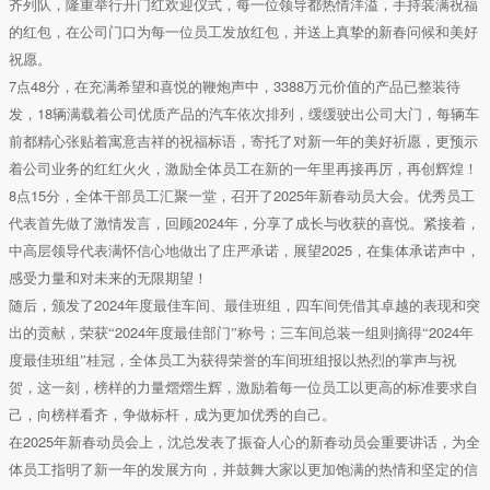
齐列队，隆重举行开门红欢迎仪式，每一位领导都热情洋溢，手持装满祝福
的红包，在公司门口为每一位员工发放红包，并送上真挚的新春问候和美好
祝愿。
7
48
3388
点
分，在充满希望和喜悦的鞭炮声中，
万元价值的产品已整装待
18
发，
辆满载着公司优质产品的汽车依次排列，缓缓驶出公司大门，每辆车
前都精心张贴着寓意吉祥的祝福标语，寄托了对新一年的美好祈愿，更预示
着公司业务的红红火火，激励全体员工在新的一年里再接再厉，再创辉煌！
8
15
2025
点
分，全体干部员工汇聚一堂，召开了
年新春动员大会。优秀员工
2024
代表首先做了激情发言，回顾
年，分享了成长与收获的喜悦。紧接着，
2025
中高层领导代表满怀信心地做出了庄严承诺，展望
，在集体承诺声中，
感受力量和对未来的无限期望！
2024
随后，颁发了
年度最佳车间、最佳班组，四车间凭借其卓越的表现和突
2024
2024
出的贡献，荣获“
年度最佳部门”称号；三车间总装一组则摘得“
年
度最佳班组”桂冠，全体员工为获得荣誉的车间班组报以热烈的掌声与祝
贺，这一刻，榜样的力量熠熠生辉，激励着每一位员工以更高的标准要求自
己，向榜样看齐，争做标杆，成为更加优秀的自己。
2025
在
年新春动员会上，沈总发表了振奋人心的新春动员会重要讲话，为全
体员工指明了新一年的发展方向，并鼓舞大家以更加饱满的热情和坚定的信