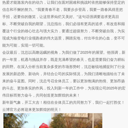
热爱才能激发内在的动力，让我们在面对困难和挑战时依然能够保持坚定的
信念和不懈的努力。“我要青春不老，我要步步登高，我要一路春风得意把
手招，还要你的微笑，让这世界灿烂又美好。”这句话强调要追求更高目
标、不断突破自我的期望，沈总指出，我们必须有更高的追求，有改造和颠
覆这个行业的雄心壮志与强大实力，要通过超级努力，不断突破自我，为实
现成为输变电行业领跑者的伟大远景，脚踏实地，付出毕生的心血，变不可
能为可能，实现一切可能。
2025
会议最后，沈总以高瞻远瞩的视角，为我们做了
年的展望。他强调，新
的一年里，机遇与挑战并存，既是充满希望的春天，也是需要我们奋力耕耘
的田野。在深入分析当前复杂多变的市场形势时，沈总敏锐地捕捉到了行业
发展的新趋势、新动向，并结合公司的实际情况，为我们清晰地描绘出了未
来的奋斗蓝图。同时，沈总号召全体员工，要以更加饱满的热情、更加昂扬
2025
的斗志、更加务实的作风，投入到新一年的工作中，为实现公司
年的宏
伟目标而努力奋斗，共同创造更加辉煌的未来！
新年新气象，开工大吉！相信在全体员工的共同努力下，我们一起打胜仗！
云博官方必将迎来更加辉煌的明天！