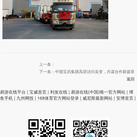
上一条：
下一条：
中国宝武集团高层访问吴变，共谋合作新篇章
返回
易游在线平台
|
宝威首页
|
利发在线
|
易游在线(中国)唯一官方网站
|
博
鱼手机
|
九州网投
|
168体育官方网站登录
|
威尼斯最新网站
|
安博首页
|