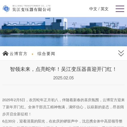
中文
/
英文
云博官方
综合要闻
智领未来，点亮蛇年！吴江变压器喜迎开门红！
2025.02.05
2025
2
5
年
月
日，农历蛇年正月初八，伴随着新春的喜庆氛围，云博官方迎来
了新年开门红。全体干部员工精神饱满，满怀信心，以崭新的姿态，昂首阔
步开启全新征程！
6
30
点
分，迎着清晨的阳光，在欢庆的锣鼓声中，沈总携全体中高层领导整