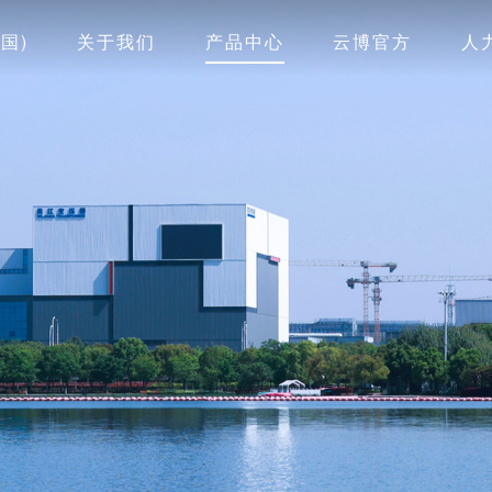
中国)
关于我们
产品中心
云博官方
人