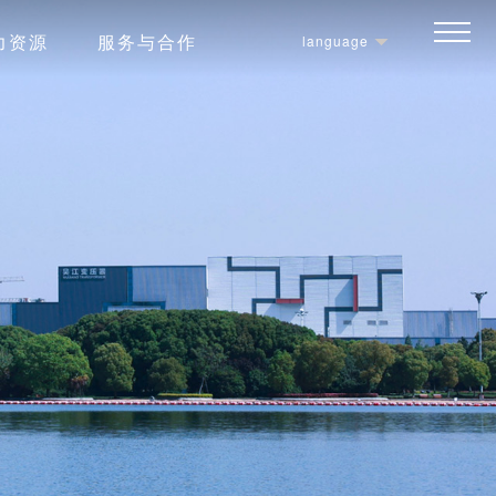
力资源
服务与合作
language